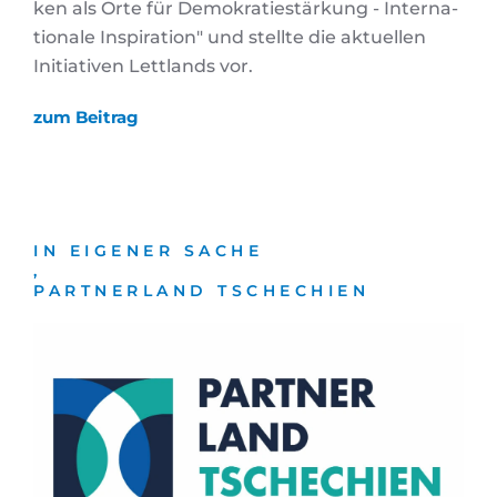
ken als Orte für De­mo­kra­tie­stär­kung - In­ter­na­
tio­na­le In­spi­ra­ti­on" und stellte die aktuellen
Initiativen Lettlands vor.
zum Beitrag
IN EIGENER SACHE
,
PARTNERLAND TSCHECHIEN