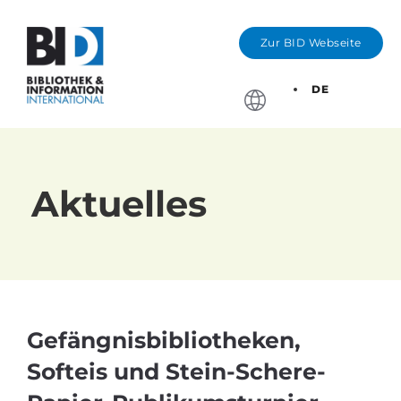
Zur BID Webseite
DE
Stichtage, Bewerbung
Aktuelles
Gefängnisbibliotheken,
Softeis und Stein-Schere-