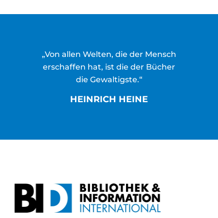
„Von allen Welten, die der Mensch
erschaffen hat, ist die der Bücher
die Gewaltigste.“
HEINRICH HEINE