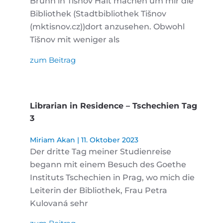
Brünn in Tišnov Halt machen um mir die
Bibliothek (Stadtbibliothek Tišnov
(mktisnov.cz))dort anzusehen. Obwohl
Tišnov mit weniger als
zum Beitrag
Librarian in Residence – Tschechien Tag
3
Miriam Akan
11. Oktober 2023
Der dritte Tag meiner Studienreise
begann mit einem Besuch des Goethe
Instituts Tschechien in Prag, wo mich die
Leiterin der Bibliothek, Frau Petra
Kulovaná sehr