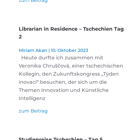
zum Beitrag
Librarian in Residence – Tschechien Tag
2
Miriam Akan
10. Oktober 2023
Heute durfte ich zusammen mit
Veronika Chruščová, einer tschechischen
Kollegin, den Zukunftskongress „Týden
inovací“ besuchen, der sich um die
Themen Innovation und Künstliche
Intelligenz
zum Beitrag
Studienreise Tschechien – Tag 5