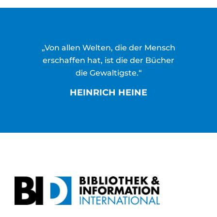
„Von allen Welten, die der Mensch
erschaffen hat, ist die der Bücher
die Gewaltigste.“
HEINRICH HEINE