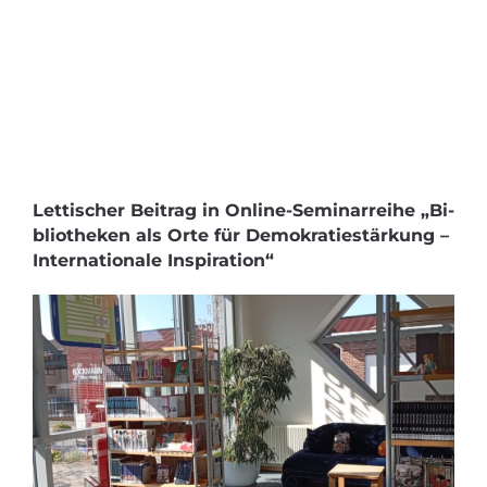
Lettischer Beitrag in Online-Seminarreihe „Bi­
blio­the­ken als Orte für De­mo­kra­tie­stär­kung –
In­ter­na­tio­na­le In­spi­ra­ti­on“