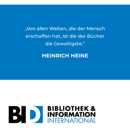
„Von allen Welten, die der Mensch
erschaffen hat, ist die der Bücher
die Gewaltigste.“
HEINRICH HEINE