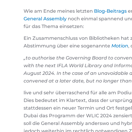
Wie am Ende meines letzten
Blog-Beitrags
e
General Assembly
noch einmal spannend und 
für das Thema einsetzen:
Ein Zusammenschluss von Bibliotheken hat zu
Abstimmung über eine sogenannte
Motion
,
„to authorise the Governing Board to conven
with the next IFLA World Library and Informa
August 2024. In the case of an unavoidable
convened at a later date, but no longer than
live und sehr überraschend für alle am Podi
Dies bedeutet im Klartext, dass der ursprün
stattdessen ein neuer Termin und Ort festgel
Dubai das Programm der WLIC 2024 zensiert
soll die General Assembly anderswo und hyb
jedoch weiterhin im rechtlich notwendigen 