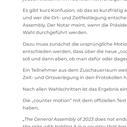
Es gibt kurz Konfusion, ob das so kurzfristi
und wer die Ort- und Zeitfestlegung entsche
Assembly. Der Notar meint, wenn die Präsiden
Wahl durchgeführt werden.
Dazu muss zunächst die ursprüngliche
Moti
entschieden werden, dass über die neue „c
soll und dann eben, ob man dafür oder dageg
Ein Teilnehmer aus dem Zuschauerraum weist 
Zeit- und Ortsverlegung in den Protokollen hi
Nach allen Wahlschritten ist das Ergebnis ei
Die „counter motion“ mit dem offiziellen Text
haben,
„The General Assembly of 2023 does not endo
the risks with holding it in a country that ha