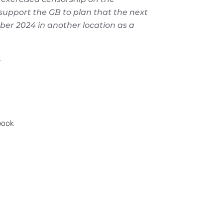
support the GB to plan that the next
ber 2024 in another location as a
.
book