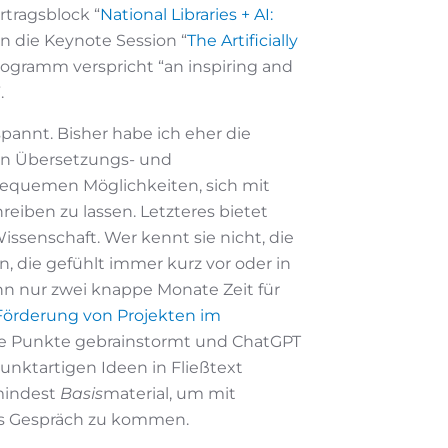
tragsblock “
National Libraries + AI:
n die Keynote Session “
The Artificially
Programm verspricht “an inspiring and
”.
spannt. Bisher habe ich eher die
len Übersetzungs- und
bequemen Möglichkeiten, sich mit
iben zu lassen. Letzteres bietet
ssenschaft. Wer kennt sie nicht, die
, die gefühlt immer kurz vor oder in
nn nur zwei knappe Monate Zeit für
 Förderung von Projekten im
ige Punkte gebrainstormt und ChatGPT
unktartigen Ideen in Fließtext
mindest
Basis
material, um mit
ins Gespräch zu kommen.