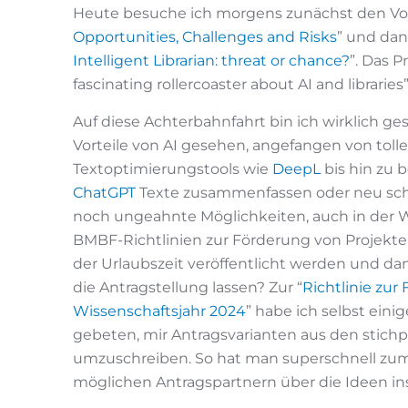
Heute besuche ich morgens zunächst den Vor
Opportunities, Challenges and Risks
” und dan
Intelligent Librarian: threat or chance?
”. Das 
fascinating rollercoaster about AI and libraries
Auf diese Achterbahnfahrt bin ich wirklich ge
Vorteile von AI gesehen, angefangen von tol
Textoptimierungstools wie
DeepL
bis hin zu 
ChatGPT
Texte zusammenfassen oder neu schre
noch ungeahnte Möglichkeiten, auch in der Wi
BMBF-Richtlinien zur Förderung von Projekten
der Urlaubszeit veröffentlicht werden und da
die Antragstellung lassen? Zur “
Richtlinie zur
Wissenschaftsjahr 2024
” habe ich selbst ein
gebeten, mir Antragsvarianten aus den stichp
umzuschreiben. So hat man superschnell zu
möglichen Antragspartnern über die Ideen 