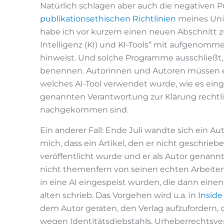
Natürlich schlagen aber auch die negativen Pu
publikationsethischen Richtlinien
meines Univ
habe ich vor kurzem einen neuen Abschnitt 
Intelligenz (KI) und KI-Tools” mit aufgenomm
hinweist. Und solche Programme ausschließt
benennen. Autorinnen und Autoren müssen e
welches AI-Tool verwendet wurde, wie es eing
genannten Verantwortung zur Klärung rechtl
nachgekommen sind.
Ein anderer Fall: Ende Juli wandte sich ein A
mich, dass ein Artikel, den er nicht geschrieb
veröffentlicht wurde und er als Autor genann
nicht themenfern von seinen echten Arbeiten. D
in eine AI eingespeist wurden, die dann einen
alten schrieb. Das Vorgehen wird u.a. in
Inside
dem Autor geraten, den Verlag aufzufordern, 
wegen Identitätsdiebstahls, Urheberrechtsve