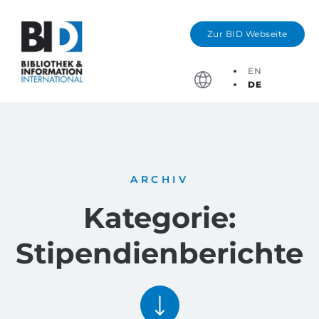
Zur BID Webseite
EN
DE
Stichtage, Bewerbung
ARCHIV
Kategorie:
Stipendienberichte